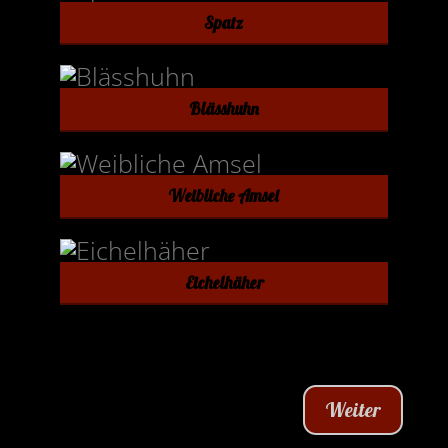
Spatz
Blässhuhn
Weibliche Amsel
Eichelhäher
Weiter