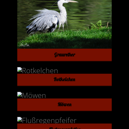
Graureiher
Rotkelchen
Möwen