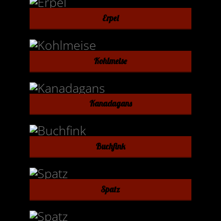
Erpel
Kohlmeise
Kanadagans
Buchfink
Spatz