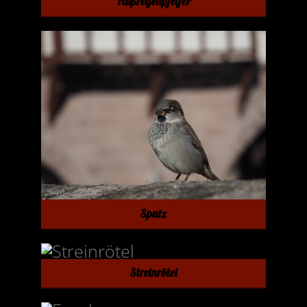
Flußregenpfeifer
Spatz
Streinrötel