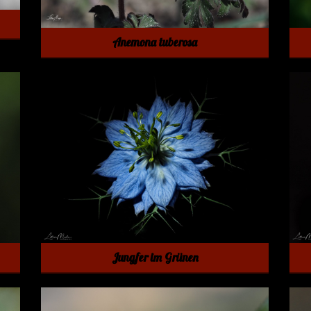
Anemona tuberosa
Jungfer im Grünen