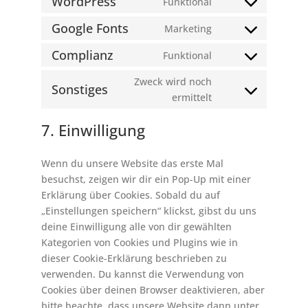
WordPress
Funktional
Consent
to
Google Fonts
Marketing
Consent
service
to
Complianz
Funktional
wordpress
Consent
service
to
Zweck wird noch
google-
Sonstiges
service
Consent
ermittelt
fonts
complianz
to
7. Einwilligung
service
sonstiges
Wenn du unsere Website das erste Mal
besuchst, zeigen wir dir ein Pop-Up mit einer
Erklärung über Cookies. Sobald du auf
„Einstellungen speichern“ klickst, gibst du uns
deine Einwilligung alle von dir gewählten
Kategorien von Cookies und Plugins wie in
dieser Cookie-Erklärung beschrieben zu
verwenden. Du kannst die Verwendung von
Cookies über deinen Browser deaktivieren, aber
bitte beachte, dass unsere Website dann unter