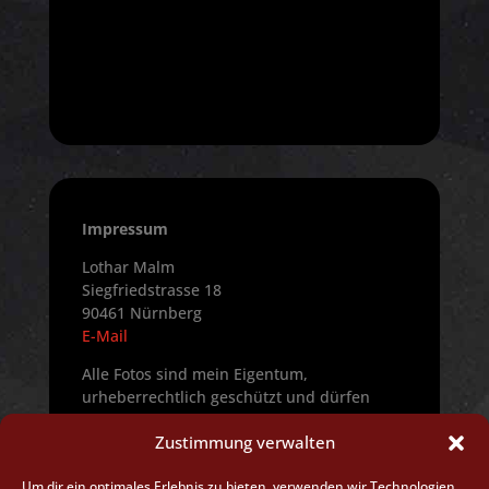
Impressum
Lothar Malm
Siegfriedstrasse 18
90461 Nürnberg
E-Mail
Alle Fotos sind mein Eigentum,
urheberrechtlich geschützt und dürfen
nicht ohne ausdrückliche Genehmigung
Zustimmung verwalten
verwendet werden.
All photographs mine, copyrighted and
Um dir ein optimales Erlebnis zu bieten, verwenden wir Technologien