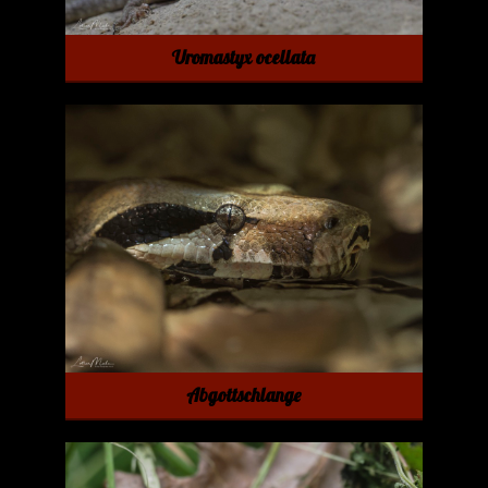
Uromastyx ocellata
Abgottschlange