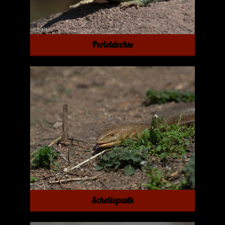
Perleidechse
Scheltopusik