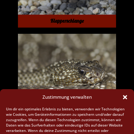
Klapperschlange
Zustimmung verwalten
Uracoan Klapperschlange
Um dir ein optimales Erlebnis zu bieten, verwenden wir Technologien
wie Cookies, um Geräteinformationen zu speichern und/oder darauf
zuzugreifen. Wenn du diesen Technologien zustimmst, können wir
Daten wie das Surfverhalten oder eindeutige IDs auf dieser Website
verarbeiten. Wenn du deine Zustimmung nicht erteilst oder