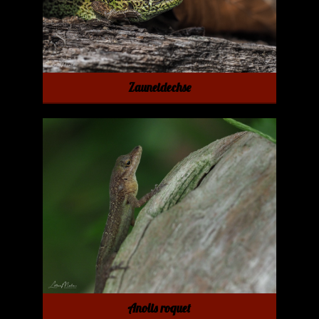
Zauneidechse
Anolis roquet